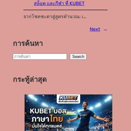
สล็อต และกีฬา ที่ KUBET
จากโชคชะตาสู่สูตรคำนวณ: เ…
Next
→
การค้นหา
ค้
Search
น
ห
กระทู้ล่าสุด
า