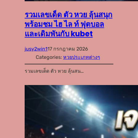
รวมเลขเด็ด ตัว หวย ลุ้นสนุก
พร้อมชม ไฮ ไล ท์ ฟุตบอล
และเดิมพันกับ kubet
jusy2win1
17 กรกฎาคม 2026
Categories:
หวยประเภทต่างๆ
รวมเลขเด็ด ตัว หวย ลุ้นสน…