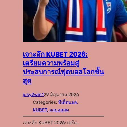
เจาะลึก KUBET 2026:
เตรียมความพร้อมสู่
ประสบการณ์ฟุตบอลโลกขั้น
สุด
jusy2win1
29 มิถุนายน 2026
Categories:
ทีเด็ดบอล,
KUBET, ผลบอลสด
เจาะลึก KUBET 2026: เตรีย…