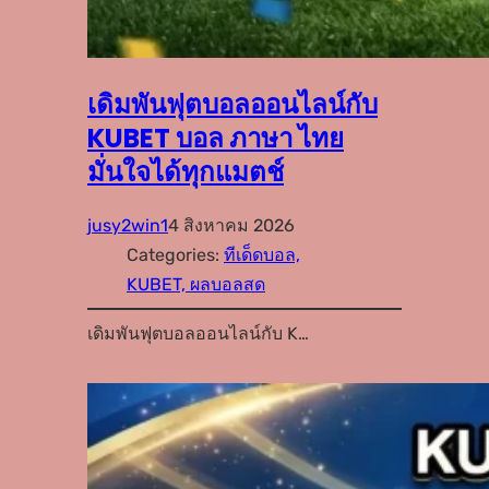
เดิมพันฟุตบอลออนไลน์กับ
KUBET บอล ภาษา ไทย
มั่นใจได้ทุกแมตช์
jusy2win1
4 สิงหาคม 2026
Categories:
ทีเด็ดบอล,
KUBET, ผลบอลสด
เดิมพันฟุตบอลออนไลน์กับ K…