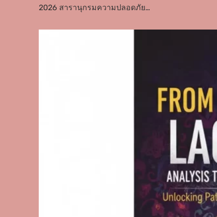
2026 สารานุกรมความปลอดภัย…