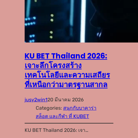
KU BET Thailand 2026:
เจาะลึกโครงสร้าง
เทคโนโลยีและความเสถียร
ที่เหนือกว่ามาตรฐานสากล
jusy2win1
20 มีนาคม 2026
Categories:
สนุกกับบาคาร่า
สล็อต และกีฬา ที่ KUBET
KU BET Thailand 2026: เจา…