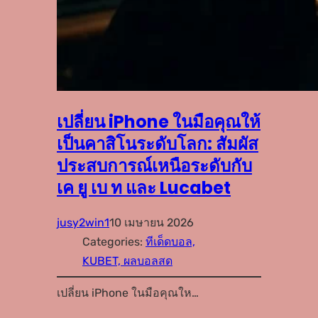
เปลี่ยน iPhone ในมือคุณให้
เป็นคาสิโนระดับโลก: สัมผัส
ประสบการณ์เหนือระดับกับ
เค ยู เบ ท และ Lucabet
jusy2win1
10 เมษายน 2026
Categories:
ทีเด็ดบอล,
KUBET, ผลบอลสด
เปลี่ยน iPhone ในมือคุณให…