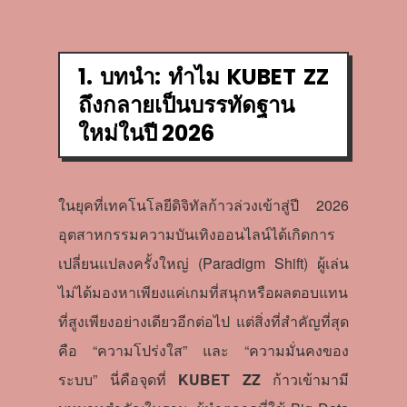
1. บทนำ: ทำไม KUBET ZZ
ถึงกลายเป็นบรรทัดฐาน
ใหม่ในปี 2026
ในยุคที่เทคโนโลยีดิจิทัลก้าวล่วงเข้าสู่ปี 2026
อุตสาหกรรมความบันเทิงออนไลน์ได้เกิดการ
เปลี่ยนแปลงครั้งใหญ่ (Paradigm Shift) ผู้เล่น
ไม่ได้มองหาเพียงแค่เกมที่สนุกหรือผลตอบแทน
ที่สูงเพียงอย่างเดียวอีกต่อไป แต่สิ่งที่สำคัญที่สุด
คือ “ความโปร่งใส” และ “ความมั่นคงของ
ระบบ” นี่คือจุดที่
KUBET ZZ
ก้าวเข้ามามี