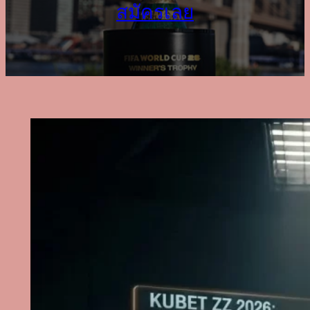
สมัครเลย