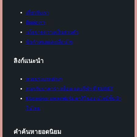
เกี่ยวกับเรา
ติดต่อเรา
นโยบายความเป็นส่วนตัว
ข้อกำหนดและเงื่อนไข
ลิงก์แนะนำ
หวยประเภทต่างๆ
สนุกกับบาคาร่า สล็อต และกีฬา ที่ KUBET
KUcasino: แพลตฟอร์มคาสิโนออนไลน์ชั้นนำ
ในไทย
คำค้นหายอดนิยม