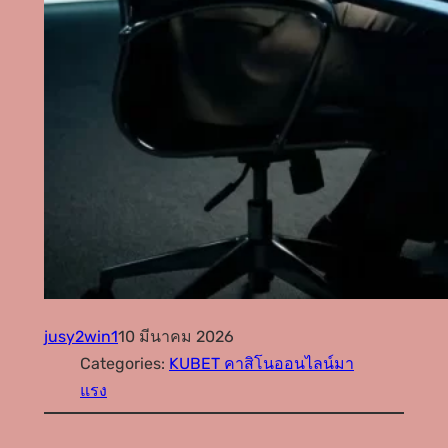
jusy2win1
10 มีนาคม 2026
Categories:
KUBET คาสิโนออนไลน์มา
แรง