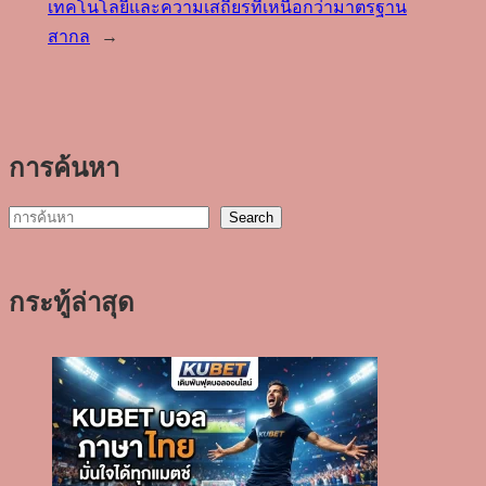
เทคโนโลยีและความเสถียรที่เหนือกว่ามาตรฐาน
สากล
→
การค้นหา
ค้
Search
น
ห
กระทู้ล่าสุด
า