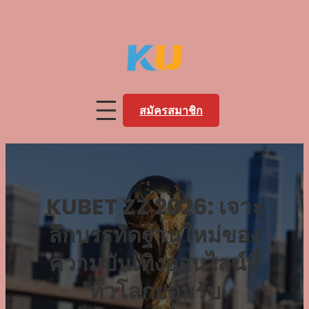
ข้าม
ไป
ยัง
เนื้อหา
สมัครสมาชิก
KUBET ZZ 2026: เจาะ
ลึกบรรทัดฐานใหม่ของ
ความบันเทิงออนไลน์ที่
ทั่วโลกยอมรับ