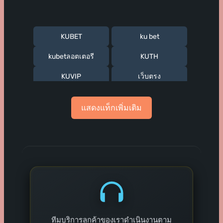
KUBET
ku bet
kubetลอตเตอรี
KUTH
KUVIP
เว็บตรง
แสดงแท็กเพิ่มเติม
ทีมบริการลูกค้าของเราดำเนินงานตาม