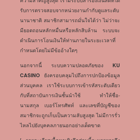
ความสำคัญสูงสุด เรามีระบบสำรองเงินสดที่ได้
รับการตรวจสอบจากหน่วยงานกำกับดูแลระดับ
นานาชาติ สมาชิกสามารถมั่นใจได้ว่า ไม่ว่าจะ
มียอดถอนหลักหมื่นหรือหลักสิบล้าน ระบบจะ
ดำเนินการโอนเงินให้ท่านภายในระยะเวลาที่
กำหนดโดยไม่มีข้ออ้างใดๆ
นอกจากนี้ ระบบความปลอดภัยของ
KU
CASINO
ยังครอบคลุมไปถึงการปกป้องข้อมูล
ส่วนบุคคล เราใช้ระบบการเข้ารหัสระดับเดียว
กับที่สถาบันการเงินชั้นนำใช้ ทำให้ชื่อ-
นามสกุล เบอร์โทรศัพท์ และเลขที่บัญชีของ
สมาชิกจะถูกเก็บเป็นความลับสูงสุด ไม่มีการรั่ว
ไหลไปยังบุคคลภายนอกอย่างเด็ดขาด