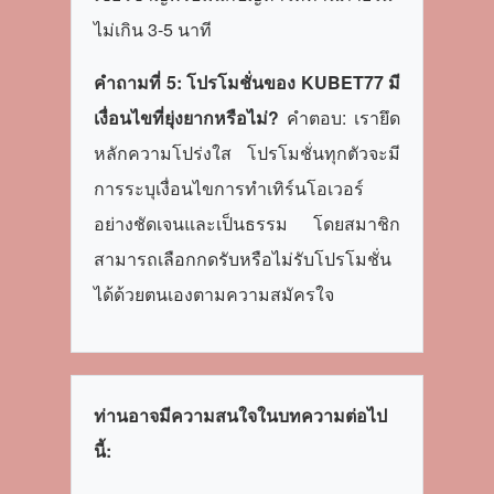
ไม่เกิน 3-5 นาที
คำถามที่ 5: โปรโมชั่นของ KUBET77 มี
เงื่อนไขที่ยุ่งยากหรือไม่?
คำตอบ: เรายึด
หลักความโปร่งใส โปรโมชั่นทุกตัวจะมี
การระบุเงื่อนไขการทำเทิร์นโอเวอร์
อย่างชัดเจนและเป็นธรรม โดยสมาชิก
สามารถเลือกกดรับหรือไม่รับโปรโมชั่น
ได้ด้วยตนเองตามความสมัครใจ
ท่านอาจมีความสนใจในบทความต่อไป
นี้: