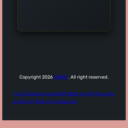
Copyright 2026
KUBET
. All right reserved.
รวมเว็บสล็อตแจกเครดิตฟรี 2026: สมาชิกใหม่กดรับ
เองได้ง่ายๆ ที่หน้าเว็บ ไม่ต้องแชร์