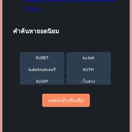
ในไทย
คำค้นหายอดนิยม
KUBET
ku bet
kubetลอตเตอรี
KUTH
KUVIP
เว็บตรง
แสดงแท็กเพิ่มเติม