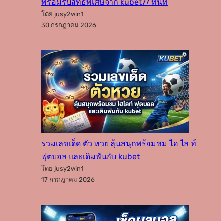
พร้อมรับสิทธิพิเศษจาก kubet77 ทันที
โดย jusy2win1
30 กรกฎาคม 2026
รวมเลขเด็ด ตัว หวย ลุ้นสนุกพร้อมชม ไฮ ไล ท์
ฟุตบอล และเดิมพันกับ kubet
โดย jusy2win1
17 กรกฎาคม 2026