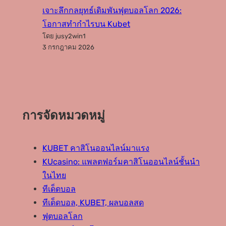
เจาะลึกกลยุทธ์เดิมพันฟุตบอลโลก 2026:
โอกาสทำกำไรบน Kubet
โดย jusy2win1
3 กรกฎาคม 2026
การจัดหมวดหมู่
KUBET คาสิโนออนไลน์มาแรง
KUcasino: แพลตฟอร์มคาสิโนออนไลน์ชั้นนำ
ในไทย
ทีเด็ดบอล
ทีเด็ดบอล, KUBET, ผลบอลสด
ฟุตบอลโลก