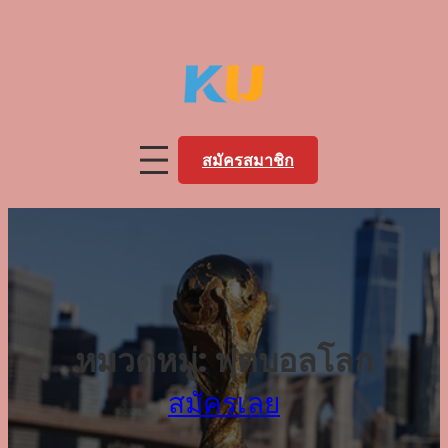
ข้าม
ไป
ยัง
เนื้อหา
สมัครสมาชิก
หมวดหมู่:
ฟุตบอลโลก
สมัครเลย