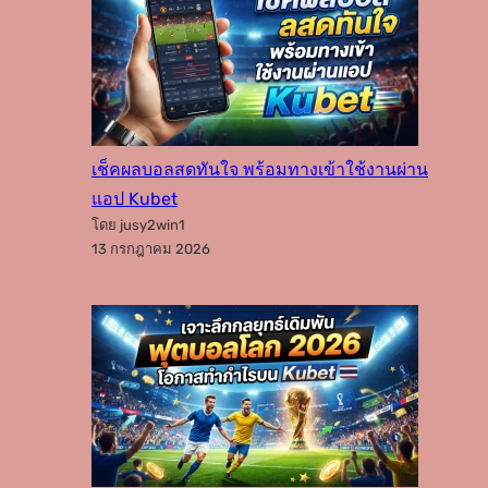
เช็คผลบอลสดทันใจ พร้อมทางเข้าใช้งานผ่าน
แอป Kubet
โดย jusy2win1
13 กรกฎาคม 2026