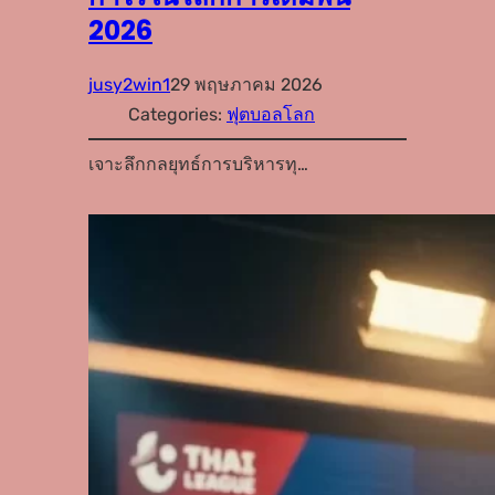
2026
jusy2win1
29 พฤษภาคม 2026
Categories:
ฟุตบอลโลก
เจาะลึกกลยุทธ์การบริหารทุ…